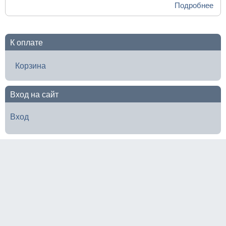
Подробнее
о Д
об
про
«Со
К оплате
роб
(ин
Корзина
зан
Вход на сайт
Вход